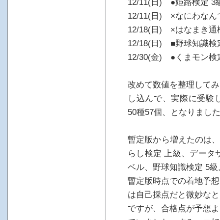
12/11(日) ●姫路検定 3
12/11(日) ×なにわ
12/18(日) ×はなまき
12/18(日) ■野球知識検
12/30(金) ●くまモン検
改めて数値を整理してみ
し込んで、実際に受験し
50種57個、となりまし
暫定版から増えたのは、
らし検定 上級、データ
ベル、野球知識検定 5級
暫定版時点での着地予想
は自己採点だと微妙なと
ですが、合格点が予想よ