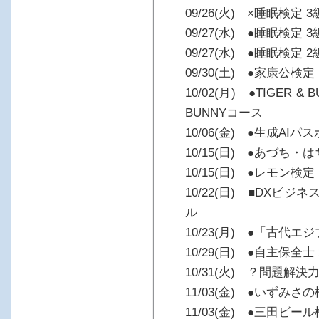
09/26(火) ×睡眠検定 3
09/27(水) ●睡眠検定 3
09/27(水) ●睡眠検定 2
09/30(土) ●家康公検定
10/02(月) ●TIGER & B
BUNNYコース
10/06(金) ●生成AI
10/15(日) ●あづち
10/15(日) ●レモン検定
10/22(日) ■DXビ
ル
10/23(月) ●「古代
10/29(日) ●自主保全士
10/31(火) ？問題解決
11/03(金) ●いずみさの
11/03(金) ●三田ビー