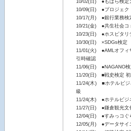
10/02(日) ●もばら検
10/09(日) ●プロジ
10/17(月) ●銀行業
10/21(金) ●共生社
10/23(日) ●ホスピ
10/30(日) ×SDGs検定
11/01(火) ●AML
引時確認
11/06(日) ●NAGANO
11/20(日) ■戦史検定
11/24(木) ■ホテル
級
11/24(木) ●ホテル
11/27(日) ●鎌倉観光
12/04(日) ●すみっコ
12/05(月) ●データ