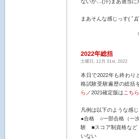
ないか…(汗)まあ適当
まあそんな感じっす( ﾟДﾟ
2022年総括
土曜日, 12月 31st, 2022
本日で2022年も終わ
格試験受験遍歴の総括を
ら
／2021確定版は
こち
凡例は以下のような感じ
●合格 ○一部合格（一
験 ■スコア制資格など
いない