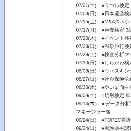
07/01(土) ●うつわ検定
07/09(日) ●日本遺産検
07/15(土) ●M&Aス
07/17(月) ●声優検定 3
07/20(木) ●イベント検
07/23(日) ●温泉旅
07/29(土) ●検査分
07/30(日) ●しらかわ検
08/06(日) ●ウィスキン
08/27(日) ×社会保険
08/30(水) ●やいま面白
09/09(土) ×焼酎検定 
09/14(木) ●データ
マネージャー級
09/24(日) ●TOPEC
09/24(日) ●看護助手