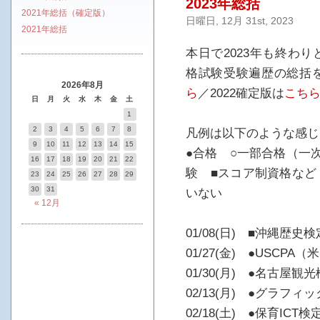
2023年総括
2021年総括（確定版）
日曜日, 12月 31st, 2023
2021年総括
本日で2023年も終わ
格試験受験遍歴の総括を
2026年8月
ら
／2022確定版は
こち
日
月
火
水
木
金
土
1
2
3
4
5
6
7
8
凡例は以下のような感じ
9
10
11
12
13
14
15
●合格 ○一部合格（一
16
17
18
19
20
21
22
験 ■スコア制資格など
23
24
25
26
27
28
29
30
31
いない
« 12月
01/08(日) ■沖縄歴史
01/27(金) ●USCP
01/30(月) ●名古屋観
02/13(月) ●グラフ
02/18(土) ●保育ICT検