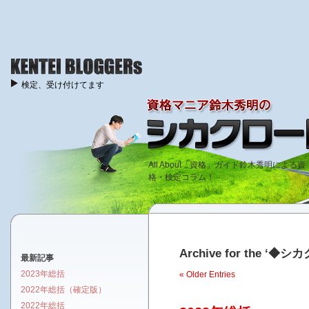
検定、受け付けてます
All About「資格」ガイド鈴木秀明による資
格・検定コラム！
Archive for the ‘◆シ
最新記事
2023年総括
« Older Entries
2022年総括（確定版）
2022年総括