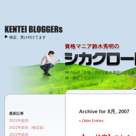
検定、受け付けてます
All About「資格」ガイド鈴木秀明による資
格・検定コラム！
Archive for 8月, 2007
最新記事
2023年総括
« Older Entries
2022年総括（確定版）
2022年総括