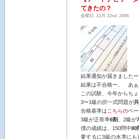
てきたの？
金曜日, 12月 22nd, 2006
結果通知が届きましたー
結果は不合格ー。 あぁー
この試験、今年からちょ
3〜1級の択一式問題が
共
合格基準は
こちら
のペー
3級が正答率
6割
、2級が
僕の成績は、150問中
80
要するに3級の水準にも