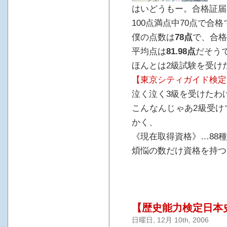
はいどうもー。合格証届
100点満点中70点で合
僕の点数は
78点
で、合格
平均点は
81.98点
だそう
ほんとは2級試験を受け
【東京シティガイド検定
泣く泣く3級を受けたわ
こんなんじゃあ2級受け
かく、
《現在取得資格》…88種
煩悩の数だけ資格を持つ
【歴史能力検定日本
日曜日, 12月 10th, 2006