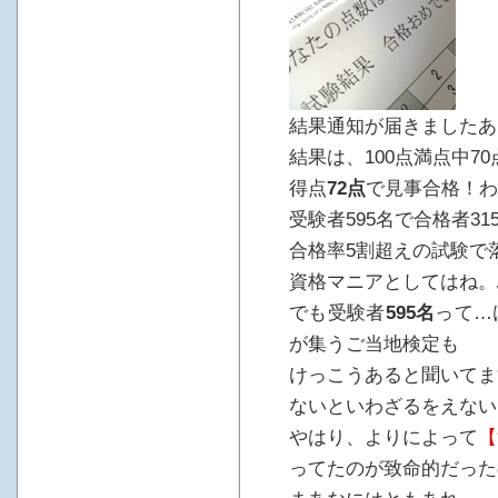
結果通知が届きましたあ
結果は、100点満点中7
得点
72点
で見事合格！わ
受験者595名で合格者3
合格率5割超えの試験で
資格マニアとしてはね。
でも受験者
595名
って…
が集うご当地検定も
けっこうあると聞いてま
ないといわざるをえない
やはり、よりによって
【
ってたのが致命的だったの