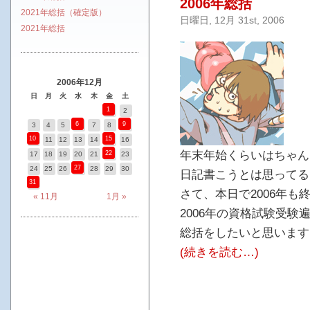
2006年総括
2021年総括（確定版）
日曜日, 12月 31st, 2006
2021年総括
2006年12月
日
月
火
水
木
金
土
1
2
6
9
3
4
5
7
8
10
15
11
12
13
14
16
年末年始くらいはちゃん
22
17
18
19
20
21
23
27
24
25
26
28
29
30
日記書こうとは思ってる
31
さて、本日で2006年も
« 11月
1月 »
2006年の資格試験受験
総括をしたいと思います（
(続きを読む…)