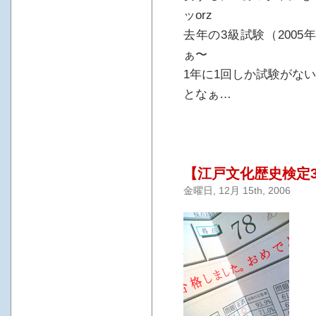
ッorz
去年の3級試験（2005
ぁ〜
1年に1回しか試験がな
となぁ…
【江戸文化歴史検定3級】
金曜日, 12月 15th, 2006