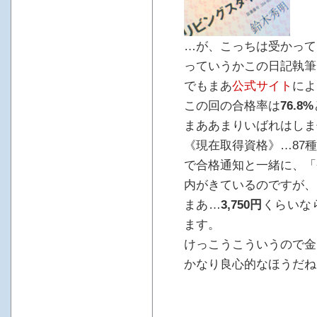
…が、こっちは受かって
っていうかこの日記執筆
でもまあ
公式サイト
によ
この回の合格率は
76.8%
まああまりいばれはしま
《現在取得資格》…87種
で合格通知と一緒に、「
内がきているのですが、
まあ…
3,750円
くらいな
ます。
けっこうこういうので金
かなり良心的なほうだね