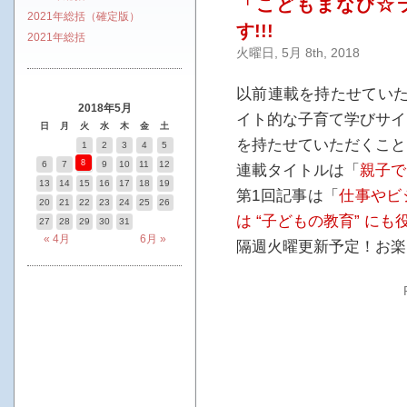
「こどもまなび☆
2021年総括（確定版）
す!!!
2021年総括
火曜日, 5月 8th, 2018
以前連載を持たせてい
2018年5月
イト的な子育て学びサイ
日
月
火
水
木
金
土
を持たせていただくこと
1
2
3
4
5
8
6
7
9
10
11
12
連載タイトルは「
親子で
13
14
15
16
17
18
19
第1回記事は「
仕事やビ
20
21
22
23
24
25
26
は “子どもの教育” にも
27
28
29
30
31
« 4月
6月 »
隔週火曜更新予定！お楽