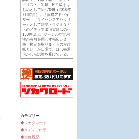
ナリスト、宅建、FP1級をは
じめとして約470個（2016年
7月時点）。「資格アドバイ
ザー」「ライセンスアセッサ
ー」として雑誌・ラジオなど
へのメディア出演実績はのべ
150件以上。ジャンルや実用
性の有無を問わず幅広い資
格・検定を取りまくるのが趣
味というか日課で、ほぼ毎週
何かしら試験を受けている。
カテゴリー
こ
◆シカクロード
◆メディア出演
◆資格履歴