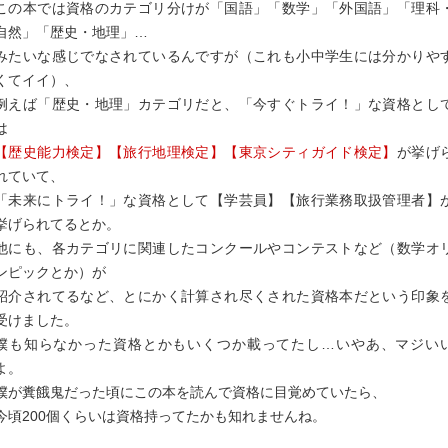
この本では資格のカテゴリ分けが「国語」「数学」「外国語」「理科
自然」「歴史・地理」…
みたいな感じでなされているんですが（これも小中学生には分かりや
くてイイ）、
例えば「歴史・地理」カテゴリだと、「今すぐトライ！」な資格とし
は
【歴史能力検定】
【旅行地理検定】
【東京シティガイド検定】
が挙げ
れていて、
「未来にトライ！」な資格として【学芸員】【旅行業務取扱管理者】
挙げられてるとか。
他にも、各カテゴリに関連したコンクールやコンテストなど（数学オ
ンピックとか）が
紹介されてるなど、とにかく計算され尽くされた資格本だという印象
受けました。
僕も知らなかった資格とかもいくつか載ってたし…いやあ、マジい
よ。
僕が糞餓鬼だった頃にこの本を読んで資格に目覚めていたら、
今頃200個くらいは資格持ってたかも知れませんね。