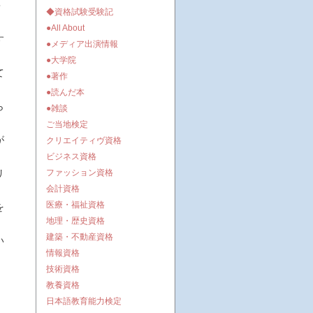
・
◆資格試験受験記
●All About
す
●メディア出演情報
●大学院
て
●著作
●読んだ本
ら
●雑談
ご当地検定
が
クリエイティヴ資格
ビジネス資格
リ
ファッション資格
会計資格
医療・福祉資格
を
地理・歴史資格
建築・不動産資格
い
情報資格
技術資格
教養資格
日本語教育能力検定