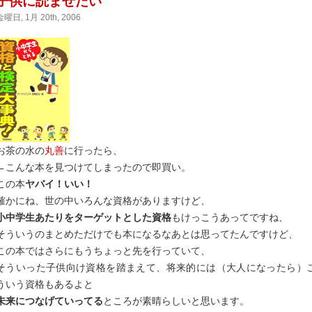
子供に読ませたい
金曜日, 1月 20th, 2006
お茶の水の
丸善
に行ったら、
←こんな本を見つけてしまったので即買い。
この本
ヤバイ！いい！
確かにね、世の中いろんな資格がありますけど、
小中学生あたりをターゲットとした資格
もけっこうあってですね、
そういうのまとめただけでも本になるなあとは思ってたんですけど、
この本ではさらにもうちょっと先を行っていて、
そういった子供向け資格を踏まえて、将来的には（大人になったら）
ういう資格もあるよと
未来につなげていってる
ところが素晴らしいと思います。