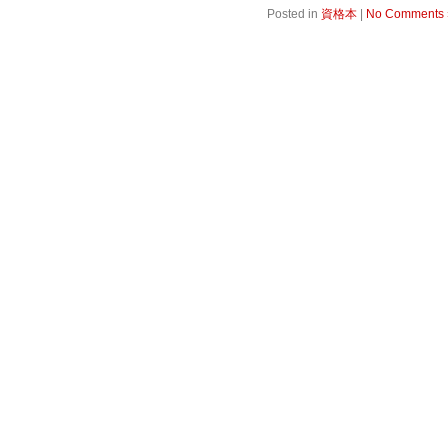
Posted in
資格本
|
No Comments 