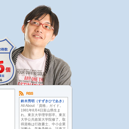
鈴木秀明（すずきひであき）
All About 「資格」ガイド。
1981年8月4日富山県生ま
れ。東京大学理学部卒。東京
大学公共政策大学院修了。取
得資格は行政書士、中小企業
診断士、気象予報士、証券ア