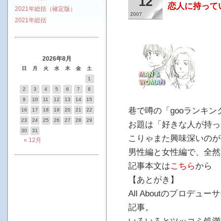
12
恋人に持って
2021年総括（確定版）
2007
2021年総括
2026年8月
日
月
火
水
木
金
土
1
2
3
4
5
6
7
8
9
10
11
12
13
14
15
巷で噂の「gooランキ
16
17
18
19
20
21
22
23
24
25
26
27
28
29
お題は「好きな人が持っ
30
31
こりゃまた興味深いのが
« 12月
男性編と女性編で、全然
記事本文は
こちら
から
【あとがき】
All Aboutのプロデ
記事。