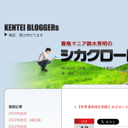
検定、受け付けてます
All About「資格」ガイド鈴木秀明による資
格・検定コラム！
最新記事
« 【世界遺産検定初級】めざせシ
2023年総括
2022年総括（確定版）
11月
2022年総括