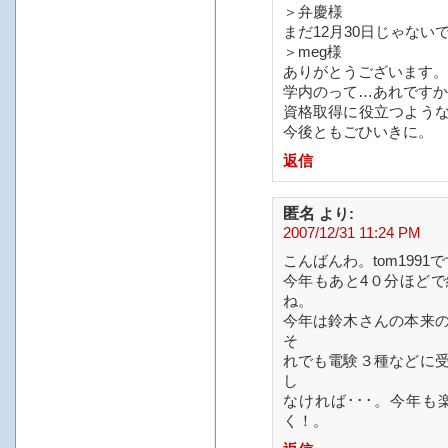
＞弁慶様
まだ12月30日じゃな
＞meg様
ありがとうございます。
学内のって…あれですか
資格取得に役立つよう
今後ともごひいきに。
返信
匿名
より:
2007/12/31 11:24 PM
こんばんわ。tom199
今年もあと4０分ほど
ね。
今年は鈴木さんの本来
そ
れでも電験３種などに
し
なければ･･･。今年
く！。