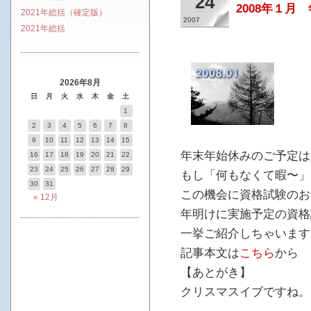
24
2008年１
2021年総括（確定版）
2007
2021年総括
2026年8月
日
月
火
水
木
金
土
1
2
3
4
5
6
7
8
9
10
11
12
13
14
15
年末年始休みのご予定は
16
17
18
19
20
21
22
23
24
25
26
27
28
29
もし「何もなくて暇〜」
30
31
この機会に資格試験のお
« 12月
年明けに実施予定の資格
一挙ご紹介しちゃいます
記事本文は
こちら
から
【あとがき】
クリスマスイブですね。