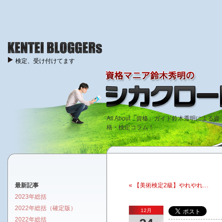
検定、受け付けてます
All About「資格」ガイド鈴木秀明による資
格・検定コラム！
最新記事
« 【美術検定2級】やれやれ…
2023年総括
2022年総括（確定版）
12月
2022年総括