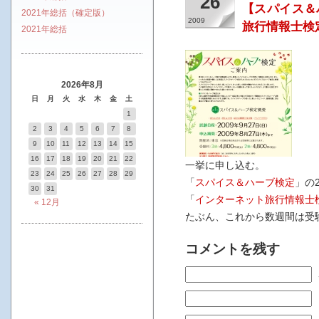
26
【スパイス＆
2021年総括（確定版）
2009
旅行情報士検
2021年総括
2026年8月
日
月
火
水
木
金
土
1
2
3
4
5
6
7
8
9
10
11
12
13
14
15
16
17
18
19
20
21
22
一挙に申し込む。
23
24
25
26
27
28
29
「
スパイス＆ハーブ検定
」の
30
31
「
インターネット旅行情報士
« 12月
たぶん、これから数週間は受
コメントを残す