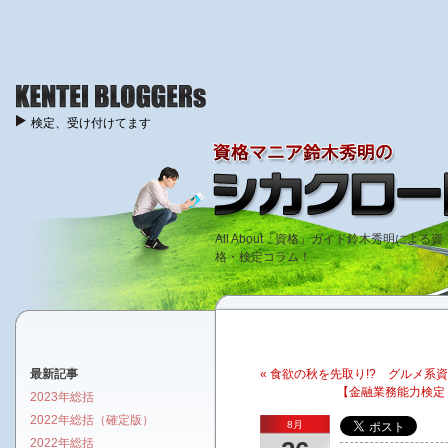
検定、受け付けてます
All About「資格」ガイド鈴木秀明による資
格・検定コラム！
最新記事
« 食欲の秋を先取り!? グルメ系
【金融業務能力検定 
2023年総括
2022年総括（確定版）
8月
2022年総括