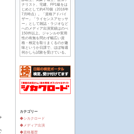
ナリスト、宅建、FP1級をは
じめとして約470個（2016年
7月時点）。「資格アドバイ
ザー」「ライセンスアセッサ
ー」として雑誌・ラジオなど
へのメディア出演実績はのべ
150件以上。ジャンルや実用
性の有無を問わず幅広い資
格・検定を取りまくるのが趣
味というか日課で、ほぼ毎週
何かしら試験を受けている。
カテゴリー
み
◆シカクロード
◆メディア出演
で
◆資格履歴