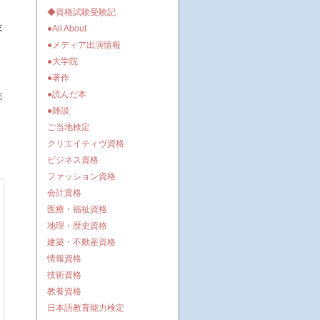
◆資格試験受験記
ま
●All About
●メディア出演情報
●大学院
●著作
●読んだ本
ま
●雑談
ご当地検定
クリエイティヴ資格
ビジネス資格
ファッション資格
会計資格
医療・福祉資格
地理・歴史資格
建築・不動産資格
情報資格
技術資格
教養資格
日本語教育能力検定