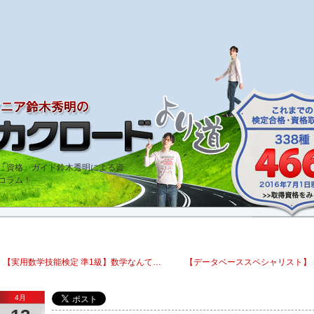
bout「資格」ガイド鈴木秀明による資
コラム！
« 【実用数学技能検定 準1級】数学なんて…
【データベーススペシャリスト】 
4月