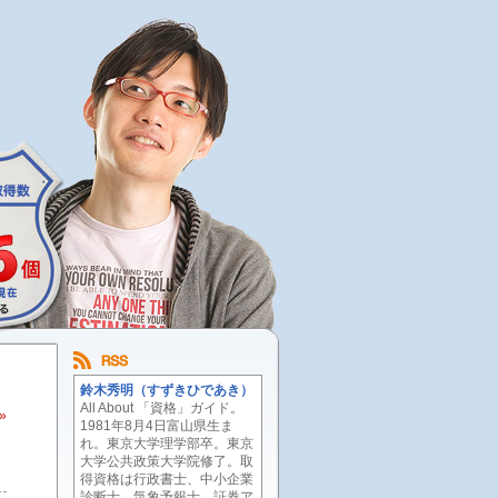
鈴木秀明（すずきひであき）
All About 「資格」ガイド。
»
1981年8月4日富山県生ま
れ。東京大学理学部卒。東京
大学公共政策大学院修了。取
得資格は行政書士、中小企業
診断士、気象予報士、証券ア