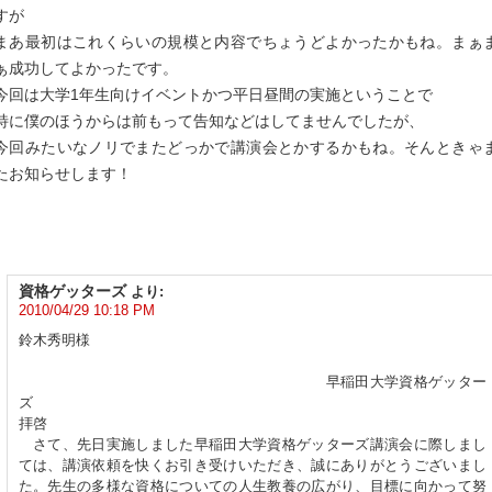
すが
まあ最初はこれくらいの規模と内容でちょうどよかったかもね。まぁ
ぁ成功してよかったです。
今回は大学1年生向けイベントかつ平日昼間の実施ということで
特に僕のほうからは前もって告知などはしてませんでしたが、
今回みたいなノリでまたどっかで講演会とかするかもね。そんときゃ
たお知らせします！
資格ゲッターズ
より:
2010/04/29 10:18 PM
鈴木秀明様
早稲田大学資格ゲッター
ズ
拝啓
さて、先日実施しました早稲田大学資格ゲッターズ講演会に際しまし
ては、講演依頼を快くお引き受けいただき、誠にありがとうございまし
た。先生の多様な資格についての人生教養の広がり、目標に向かって努