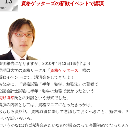
13
資格ゲッターズの新歓イベントで講演
2010
事後報告になりますが、2010年4月13日16時半より
早稲田大学の資格サークル「
資格ゲッターズ
」様の
新歓イベントにて、講演会をしてきたよ！
ちなみに、『資格試験「半年・独学」勉強法』の著者で
公認会計士試験に半年・独学の勉強で受かったという
高野博幸
氏との対談という形式でした。
講演の内容としては、資格マニアになったきっかけ、
おもしろ資格話、資格取得に際して意識しておくべきこと、勉強法、
たいな話いろいろ。
というかなにげに講演会みたいなので喋るのって今回初めてだったん