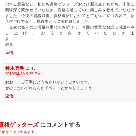
力する意義など、私たち資格ゲッターズおよび新入生ともども、非常に
興味深く聞かせていただき、資格を通しての、楽しみを教えていただけ
ました。今後の資格取得、資格選択においてとても役に立つ内容で、新
入生だけでなく、現役生ともに感動致しました。
先生の益々のご活躍を重ねてお祈りし、今回の貴重なお話に感謝を申
し上げ、お礼とさせていただきま
す
敬具
返信
鈴木秀明
より:
2010/04/30 6:35 PM
おおー、ご丁寧にどうもありがとうございます。
ぜひまたいずれなんかイベントとかやりましょう！
返信
資格ゲッターズ
にコメントする
返信をキャンセルする。