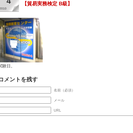
4
【貿易実務検定 B級】
2010
試験日。
コメントを残す
名前（必須）
メール
URL