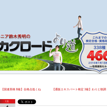
bout「資格」ガイド鈴木秀明による資
コラム！
« 【国連英検 B級】合格点低くね
【通販エキスパート検定 3級】わりと順調 
7月