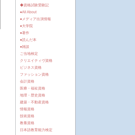
◆資格試験受験記
●All About
●メディア出演情報
●大学院
●著作
●読んだ本
●雑談
ご当地検定
クリエイティヴ資格
ビジネス資格
ファッション資格
会計資格
医療・福祉資格
地理・歴史資格
建築・不動産資格
情報資格
技術資格
教養資格
日本語教育能力検定