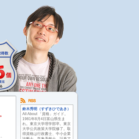
鈴木秀明（すずきひであき）
All About 「資格」ガイド。
»
1981年8月4日富山県生ま
れ。東京大学理学部卒。東京
大学公共政策大学院修了。取
得資格は行政書士、中小企業
診断士、気象予報士、証券ア