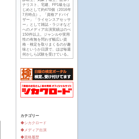
ナリスト、宅建、FP1級をは
じめとして約470個（2016年
7月時点）。「資格アドバイ
ザー」「ライセンスアセッサ
ー」として雑誌・ラジオなど
へのメディア出演実績はのべ
150件以上。ジャンルや実用
性の有無を問わず幅広い資
格・検定を取りまくるのが趣
味というか日課で、ほぼ毎週
何かしら試験を受けている。
カテゴリー
◆シカクロード
◆メディア出演
◆資格履歴