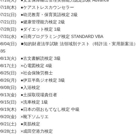
07/16(火) ●安全保障輸出管理実務能力認定試験 Advance
07/18(木) ●ケアストレスカウンセラー
07/21(日) ●幼児教育・保育英語検定 2級
07/21(日) ●健康管理能力検定 2級
07/28(日) ●ダイエット検定 1級
07/31(水) ●日商プログラミング検定 STANDARD VBA
08/04(日) ■知的財産法学試験 法領域別テスト（特許法・実用新案法
595
08/13(火) ●古文書解読検定 3級
08/17(土) ×心電図検定 4級
08/25(日) ×社会保険労務士
08/26(月) ●伊豆半島ジオ検定 3級
09/08(日) ●入浴検定
09/13(金) ●土採取現場責任者
09/15(日) ×洗車検定 1級
09/19(木) ●日本の宿おもてなし検定 中級
09/20(金) ×靴下ソムリエ
09/21(土) ●美肌検定
09/28(土) ×成田空港力検定