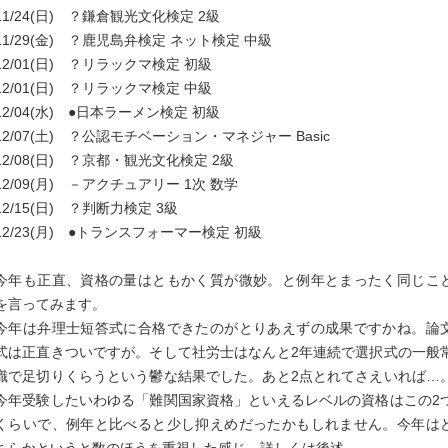
11/24(日) ？鎌倉観光文化検定 2級
11/29(金) ？鹿児島弁検定 ネット検定 中級
12/01(日) ？リラックマ検定 初級
12/01(日) ？リラックマ検定 中級
12/04(水) ●日本ラーメン検定 初級
12/07(土) ？公認モチベーション・マネジャー Basic
12/08(日) ？京都・観光文化検定 2級
12/09(月) －アクチュアリー 1次 数学
12/15(日) ？判断力検定 3級
12/23(月) ●トランスフォーマー検定 初級
今年も正直、資格の量はともかく質が微妙。と例年とまったく同じこ
を言ってみます。
今年は弁理士短答式に合格できたのがとりあえずの成果ですかね。論
式は正直きついですが。そして社労士はなんと2年連続で選択式の一般
識で足切りくらうという鬱な結果でした。あと2点とれてさえいれば…
今年受験したいわゆる「難関国家資格」といえるレベルの資格はこの2
くらいで、例年と比べると少し抑えめだったかもしれません。今年は