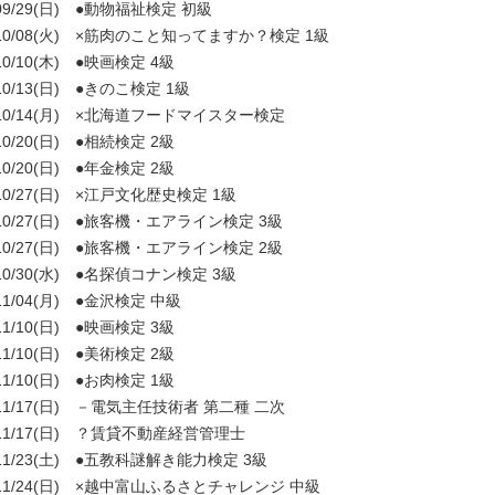
09/29(日) ●動物福祉検定 初級
10/08(火) ×筋肉のこと知ってますか？検定 1級
10/10(木) ●映画検定 4級
10/13(日) ●きのこ検定 1級
10/14(月) ×北海道フードマイスター検定
10/20(日) ●相続検定 2級
10/20(日) ●年金検定 2級
10/27(日) ×江戸文化歴史検定 1級
10/27(日) ●旅客機・エアライン検定 3級
10/27(日) ●旅客機・エアライン検定 2級
10/30(水) ●名探偵コナン検定 3級
11/04(月) ●金沢検定 中級
11/10(日) ●映画検定 3級
11/10(日) ●美術検定 2級
11/10(日) ●お肉検定 1級
11/17(日) －電気主任技術者 第二種 二次
11/17(日) ？賃貸不動産経営管理士
11/23(土) ●五教科謎解き能力検定 3級
11/24(日) ×越中富山ふるさとチャレンジ 中級