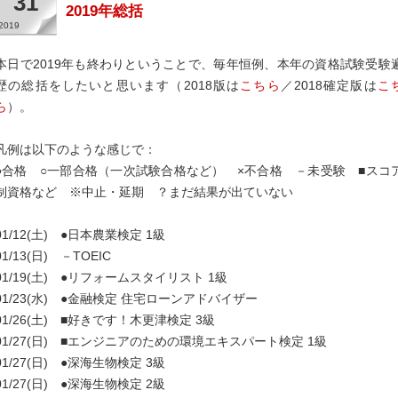
31
2019年総括
2019
本日で2019年も終わりということで、毎年恒例、本年の資格試験受験
歴の総括をしたいと思います（2018版は
こちら
／2018確定版は
こ
ら
）。
凡例は以下のような感じで：
●合格 ○一部合格（一次試験合格など） ×不合格 －未受験 ■スコ
制資格など ※中止・延期 ？まだ結果が出ていない
01/12(土) ●日本農業検定 1級
01/13(日) －TOEIC
01/19(土) ●リフォームスタイリスト 1級
01/23(水) ●金融検定 住宅ローンアドバイザー
01/26(土) ■好きです！木更津検定 3級
01/27(日) ■エンジニアのための環境エキスパート検定 1級
01/27(日) ●深海生物検定 3級
01/27(日) ●深海生物検定 2級