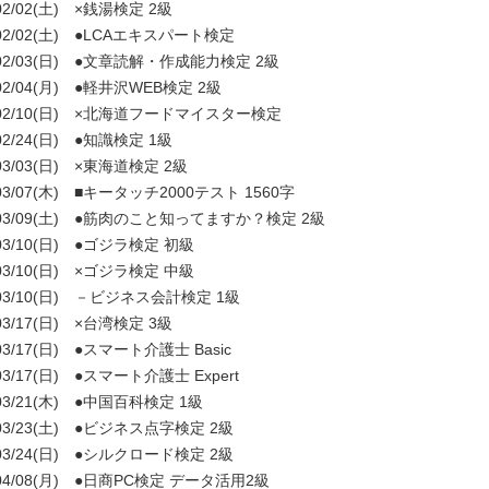
02/02(土) ×銭湯検定 2級
02/02(土) ●LCAエキスパート検定
02/03(日) ●文章読解・作成能力検定 2級
02/04(月) ●軽井沢WEB検定 2級
02/10(日) ×北海道フードマイスター検定
02/24(日) ●知識検定 1級
03/03(日) ×東海道検定 2級
03/07(木) ■キータッチ2000テスト 1560字
03/09(土) ●筋肉のこと知ってますか？検定 2級
03/10(日) ●ゴジラ検定 初級
03/10(日) ×ゴジラ検定 中級
03/10(日) －ビジネス会計検定 1級
03/17(日) ×台湾検定 3級
03/17(日) ●スマート介護士 Basic
03/17(日) ●スマート介護士 Expert
03/21(木) ●中国百科検定 1級
03/23(土) ●ビジネス点字検定 2級
03/24(日) ●シルクロード検定 2級
04/08(月) ●日商PC検定 データ活用2級