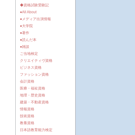
◆資格試験受験記
●All About
●メディア出演情報
●大学院
●著作
●読んだ本
●雑談
ご当地検定
クリエイティヴ資格
ビジネス資格
ファッション資格
会計資格
医療・福祉資格
地理・歴史資格
建築・不動産資格
情報資格
技術資格
教養資格
日本語教育能力検定