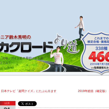
bout「資格」ガイド鈴木秀明による資
コラム！
« 日本テレビ「超問クイズ」にたぶん出ます
2019年総括（確定版） 
12月