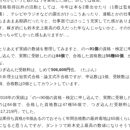
ちらかというと数のほうを重視した感じ。詳しくは後述。
資格取得以外の活動としては、今年は本を2冊出せたり（1冊は監
書）、テレビやラジオなどの露出がけっこうあったり、連載とかの仕
もまあまあ順調だったりと、仕事面ではけっこう充実してた感があり
す。稼ぎ的にも鈴木史上最高の収入だった年なんじゃないかと。その
めっちゃ忙しかった感もありますが…。
とりあえず実績の数値を整理してみますと、のべ
91個
の資格・検定に
し込んで、実際に受験したのは
84個
で、合格した資格数は
55種60個
、
な。
つぎ込んだ受験料は、しめて
506,609円
也。（たぶん）
※弁理士は短答式合格・論文式不合格ですが、申込数は1個、受験数は
個、合格数は0個としてカウントしています。
2018年の実績は「のべ90個の資格・検定に申し込んで、実際に受験し
のは84個で、合格した資格数は47種56個で、つぎ込んだ受験料
517,219円」でした。
結果待ち資格が8個あるのでおそらく年間合格数の最終着地は65個くら
になると思うんですが、ダントツで鈴木史上最高の数値になりそう