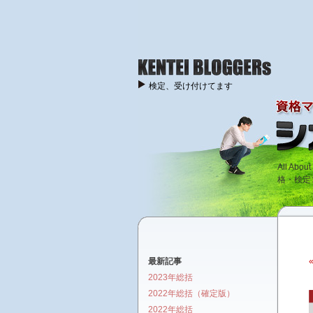
検定、受け付けてます
All A
格・検定
最新記事
2023年総括
2022年総括（確定版）
2022年総括