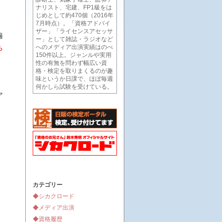
ナリスト、宅建、FP1級をは
じめとして約470個（2016年
7月時点）。「資格アドバイ
ザー」「ライセンスアセッサ
遍
ー」として雑誌・ラジオなど
ち
へのメディア出演実績はのべ
150件以上。ジャンルや実用
性の有無を問わず幅広い資
格・検定を取りまくるのが趣
味というか日課で、ほぼ毎週
何かしら試験を受けている。
ア
カテゴリー
◆シカクロード
◆メディア出演
◆資格履歴