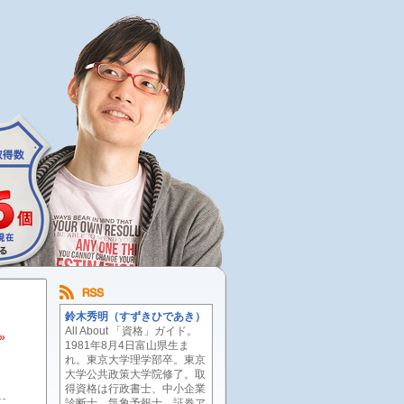
鈴木秀明（すずきひであき）
All About 「資格」ガイド。
»
1981年8月4日富山県生ま
れ。東京大学理学部卒。東京
大学公共政策大学院修了。取
得資格は行政書士、中小企業
診断士、気象予報士、証券ア