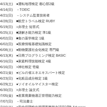
04/13(土) ●運転地理検定 都心部2級
04/14(日) －TOEIC
04/21(日) －システム監査技術者
04/28(日) ■航空トラベル検定 RUBY
05/19(日) ○弁理士 短答式
05/25(土) ■謎解き能力検定 準1級
06/02(日) ■食の薬学検定 1級
06/02(日) ●医療情報基礎知識検定
06/08(土) ●動物愛護社会化検定 専門級
06/13(木) ●日商プログラミング検定 BASIC
06/16(日) ●家庭料理技能検定 4級
06/16(日) ×神社検定 壱級
06/21(金) ●ビルの省エネエキスパート検定
06/23(日) ●化粧品成分検定 1級
06/29(土) ●ソイオイルマイスター検定
06/30(日) ×弁理士 論文式
07/05(金) ●産業廃棄物適正管理能力検定
07/07(日) －司法書士