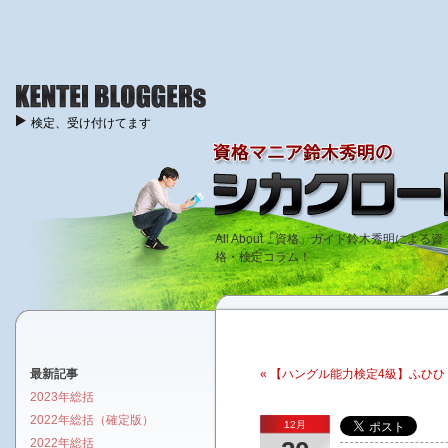
検定、受け付けてます
All About「資格」ガイド鈴木秀明による資
格・検定コラム！
最新記事
« 【ハングル能力検定4級】ふひひ
2023年総括
2022年総括（確定版）
12月
2022年総括