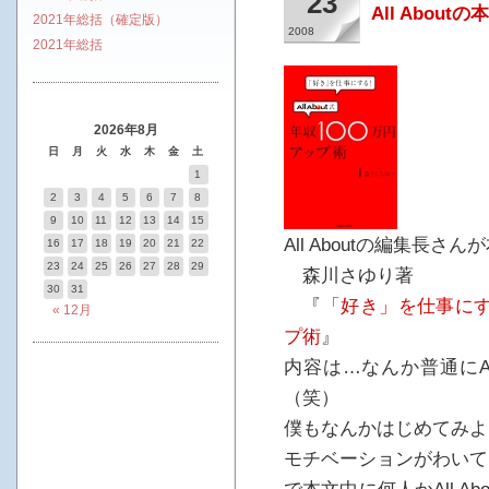
23
All About
2021年総括（確定版）
2008
2021年総括
2026年8月
日
月
火
水
木
金
土
1
2
3
4
5
6
7
8
9
10
11
12
13
14
15
All Aboutの編集長さ
16
17
18
19
20
21
22
23
24
25
26
27
28
29
森川さゆり著
30
31
『
「好き」を仕事にする！
« 12月
プ術
』
内容は…なんか普通にAl
（笑）
僕もなんかはじめてみよ
モチベーションがわいて