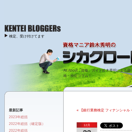
検定、受け付けてます
All About「資格」ガイド鈴木秀明による資
格・検定コラム！
最新記事
« 【銀行業務検定 フィナンシャ
2023年総括
2022年総括（確定版）
12月
2022年総括