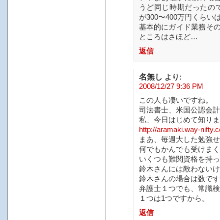
うど同じ時期だったので（2
が300〜400万円くら
基本的にガイド業務そ
ところはさほど…
返信
名無し
より:
2008/12/27 9:36 PM
この人も凄いですね。
司法書士、米国公認会計
私、今日はじめて知りま
http://aramaki.way-nifty.
まあ、毎週大した勉強せ
何でもかんでも受けまく
いくつも難関資格を持っ
鈴木さんには敵わないけ
鈴木さんの場合は数です
弁護士１つでも、常識検
１つは1つですから。
返信