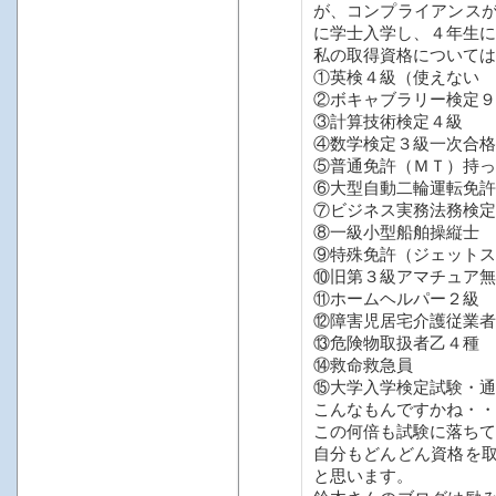
が、コンプライアンス
に学士入学し、４年生に
私の取得資格については
①英検４級（使えない
②ボキャブラリー検定９
③計算技術検定４級
④数学検定３級一次合格
⑤普通免許（ＭＴ）持っ
⑥大型自動二輪運転免許
⑦ビジネス実務法務検定
⑧一級小型船舶操縦士
⑨特殊免許（ジェットス
⑩旧第３級アマチュア無
⑪ホームヘルパー２級
⑫障害児居宅介護従業者
⑬危険物取扱者乙４種
⑭救命救急員
⑮大学入学検定試験・通
こんなもんですかね・・
この何倍も試験に落ちて
自分もどんどん資格を
と思います。