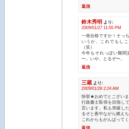
返信
鈴木秀明
より:
2009/01/27 11:55 PM
一発合格ですか！そっ
いうか、これでもしこ
（笑）
今年もそれっぽい難関
ー。いや、とるぞ〜。
返信
三蔵
より:
2009/01/28 2:24 AM
快挙★おめでとございま
行政書士取得を目指し
言います。私も突破し
るぞと夜中ながら燃えち
これからもがんばってく
返信