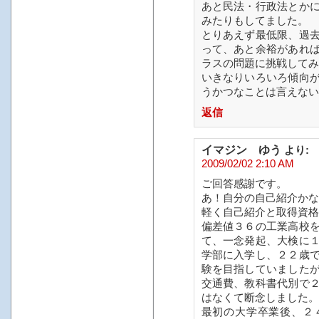
あと民法・行政法とか
みたりもしてました。
とりあえず最低限、過
って、あと余裕があれ
ラスの問題に挑戦してみ
いきなりいろいろ傾向
うかつなことは言えない
返信
イマジン ゆう
より:
2009/02/02 2:10 AM
ご回答感謝です。
あ！自分の自己紹介かな
軽く自己紹介と取得資格
偏差値３６の工業高校
て、一念発起、大検に
学部に入学し、２２歳
験を目指していました
交通費、教科書代別で
はなくて断念しました。
最初の大学卒業後、２