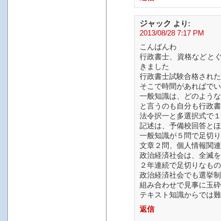
ジャック
より:
2013/08/28 7:17 PM
こんばんわ
行政書士、資格などと
きました
行政書士試験合格された
そこで時間があればでい
一般知識は、どのような
と言うのも自分も行政書
法令択一と多選択式で１
記述は、予備校回答とほ
一般知識が５問で足切り
文章２問、個人情報関連
政治経済社会は、全滅を
２年連続で足切りなもの
政治経済社会でも選挙制
組み合わせで見事に玉砕
テキスト知識からでは難
返信