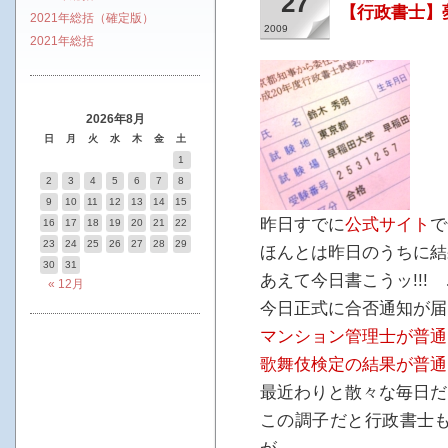
27
【行政書士】
2021年総括（確定版）
2009
2021年総括
2026年8月
日
月
火
水
木
金
土
1
2
3
4
5
6
7
8
9
10
11
12
13
14
15
昨日すでに
公式サイト
で
16
17
18
19
20
21
22
23
24
25
26
27
28
29
ほんとは昨日のうちに結
30
31
あえて今日書こうッ!!!
« 12月
今日正式に合否通知が届
マンション管理士が普通
歌舞伎検定の結果が普通
最近わりと散々な毎日だ
この調子だと行政書士も