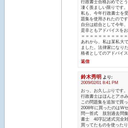
行政書士合格おめでとう
凄く羨ましい限りです。
私も、今年行政書士を
題集を使用されたのです
自分は総合として今年、
是非ともアドバイスをお
＝＝＝＝＝＝＝＝＝＝＝
あれから、私は某私大
ました。法律家になり
格者としてのアドバイス
返信
鈴木秀明
より:
2009/02/01 8:41 PM
おっ、お久しぶりです。
行政書士はほんとアホ
この問題集を追加で買っ
2008年に買ったのはW
問一答式 肢別過去問
書士 40字記述式完全対
買ってたものを使ったり