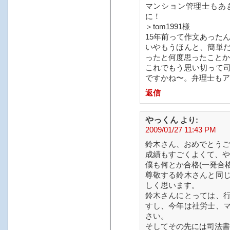
マンション管理士もあ
に！
＞tom1991様
15年前って作文あった
いやもうほんと、簡単
ったと何度思ったことかo
これでもう思い切って
ですかね〜。弁理士もア
返信
やっくん
より:
2009/01/27 11:43 PM
鈴木さん、おめでとうご
成績もすごくよくて、や
僕も何とか合格(一発合
尊敬する鈴木さんと同
しく思います。
鈴木さんにとっては、
すし、今年は社労士、
さい。
そしてその先には司法書