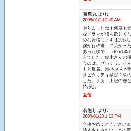
百鬼丸
より:
2009/01/28 2:40 AM
やりましたね！何度も
なドラマが僕も欲しく
めな資格にまずは挑戦し
僕が行政書士に受かった
あった頃で、（tom19
台でした。鈴木さんの
うのは、びっくり。そ
もと反省。(鈴木さんが
スピタリティ検定２級の
した。まあ、上記の志
(苦笑)。
返信
名無し
より:
2009/01/28 1:13 PM
合格おめでとうございま
鈴木さんみたいにどの資