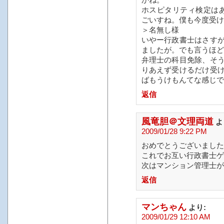
かね。
ホスピタリティ検定は
ごいすね。僕も今度受け
＞名無し様
いやー行政書士はさす
ましたが。でも言うほど
弁理士の科目免除、そ
りあえず受けるだけ受
ばもうけもんてな感じで
返信
風竜胆＠文理両道
よ
2009/01/28 9:22 PM
おめでとうございました
これでお互い行政書士ゲ
次はマンション管理士が
返信
マンちゃん
より:
2009/01/29 12:10 AM