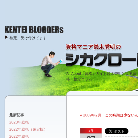
検定、受け付けてます
All About「資格」ガイド鈴木秀明による資
格・検定コラム！
最新記事
« 2009年2月 この時期は少ない
2023年総括
2022年総括（確定版）
1月
2022年総括