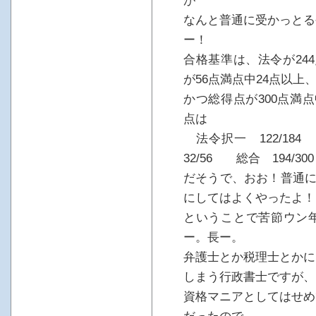
が
なんと普通に受かっとる
ー！
合格基準は、法令が24
が56点満点中24点以上
かつ総得点が300点満
点は
法令択一 122/18
32/56 総合 194/300
だそうで、おお！普通に
にしてはよくやったよ！
ということで苦節ウン
ー。長ー。
弁護士とか税理士とかに
しまう行政書士ですが、
資格マニアとしてはせめ