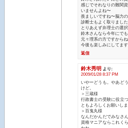
感じでそれなりの難関資
いませんよね〜
羨ましいですね〜脳力の
診断士もよく取りました
とりあえず弁理士の選択
鈴木さんなら今年にでも
元々理系の方ですからね
今後も楽しみにしてます
返信
鈴木秀明
より:
2009/01/28 8:37 PM
いやーどうも。やあど
けど。
＞三蔵様
行政書士の受験に役立
ともよろしくお願いしま
＞百鬼丸様
なんだかんだでみなさ
資格マニアならこれく