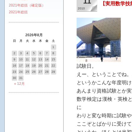
11
【実用数学技
2021年総括（確定版）
2010
2021年総括
2026年8月
日
月
火
水
木
金
土
1
2
3
4
5
6
7
8
9
10
11
12
13
14
15
試験日。
16
17
18
19
20
21
22
23
24
25
26
27
28
29
えー、ということでね。2
30
31
というかこんな年度明け
« 12月
あんまり資格試験とか実
数学検定は漢検・英検と
に
わりと変な時期に試験や
ここぞとばかりに受けて