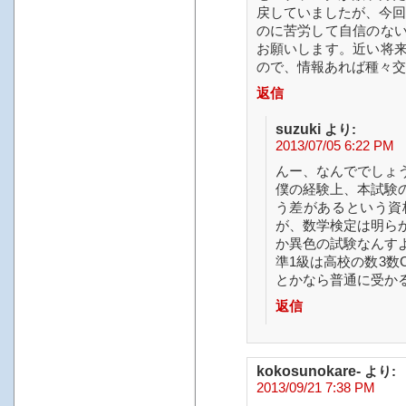
戻していましたが、今回
のに苦労して自信のな
お願いします。近い将
ので、情報あれば種々交
返信
suzuki
より:
2013/07/05 6:22 PM
んー、なんででしょ
僕の経験上、本試験
う差があるという資
が、数学検定は明ら
か異色の試験なんす
準1級は高校の数3
とかなら普通に受か
返信
kokosunokare-
より:
2013/09/21 7:38 PM