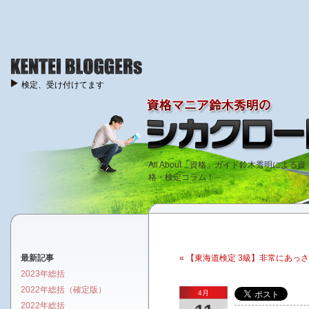
検定、受け付けてます
All About「資格」ガイド鈴木秀明による資
格・検定コラム！
最新記事
« 【東海道検定 3級】非常にあっ
2023年総括
2022年総括（確定版）
4月
2022年総括