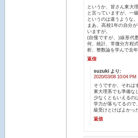
というか、皆さん東大
と言っていますが、一
というのは違うような。
まあ、高校1年の自分
いますが。
(自慢ですが、)線形
何、統計、常微分方程
析、整数論を学んで去年
返信
suzuki
より:
2020/03/08 10:04 PM
そうですか、それは
東大理系でも準備な
少なくともいえるの
学力が落ちてるので
級受けとけばよかっ
返信