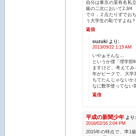
自分は東京の某有名私
級の二次において2.3/4
で０．２点たりずでお
う大学生の恥ですよね？
返信
suzuki
より:
2013/09/22 1:19 AM
いやぁそんな…
というか僕「理学部
ますけど、考えてみ
年がピークで、大学
ちてたんじゃないか
なに数学使ってない
返信
平成の新聞少年
より:
2016/02/16 2:04 PM
2015年の時点で、準