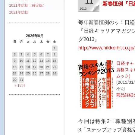
11
新春恒例『日
2021年総括（確定版）
2013
2021年総括
毎年新春恒例のッ！日経
『日経キャリアマガジン 2
2026年8月
グ2013』
日
月
火
水
木
金
土
http://www.nikkeihr.co.
1
2
3
4
5
6
7
8
9
10
11
12
13
14
15
日経キャリ
16
17
18
19
20
21
22
資格スキル
23
24
25
26
27
28
29
ムック)
30
31
(2013/01/
« 12月
不明
商品詳細
今回は特集2「職種別有
3「ステップアップ資格