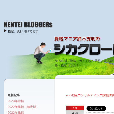
検定、受け付けてます
All About「資格」ガイド鈴木秀明による資
格・検定コラム！
最新記事
« 不動産コンサルティング技能試
2023年総括
2022年総括（確定版）
1月
2022年総括