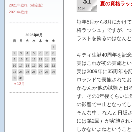
31
夏の資格ラッ
2021年総括（確定版）
2014
2021年総括
毎年5月から8月にかけ
格ラッシュ」ですが、つ
2026年8月
ラストを飾るのはなんと
日
月
火
水
木
金
土
1
2
3
4
5
6
7
8
キティ生誕40周年を記
9
10
11
12
13
14
15
実はこれが初の実施とい
16
17
18
19
20
21
22
実は2009年に35周年
23
24
25
26
27
28
29
30
31
ロランドで実施されてお
« 12月
がなんか他の試験と日
ず、その1年後くらいに
の影響で中止となってし
そんな中、なんと日販さ
には第2回）が実施され
しかないよねということ