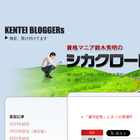
検定、受け付けてます
All About「資格」ガイド鈴木秀明による資
格・検定コラム！
最新記事
« 『週刊女性』に久々の登場!!!
2023年総括
2022年総括（確定版）
8月
2022年総括