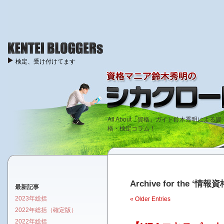
検定、受け付けてます
All About「資格」ガイド鈴木秀明による資
格・検定コラム！
Archive for the ‘情報資
最新記事
2023年総括
« Older Entries
2022年総括（確定版）
2022年総括