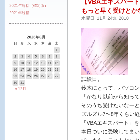
【VBAエキスパート 
2021年総括（確定版）
もっと早く受けとか
2021年総括
水曜日, 11月 24th, 2010
2026年8月
日
月
火
水
木
金
土
1
2
3
4
5
6
7
8
9
10
11
12
13
14
15
16
17
18
19
20
21
22
23
24
25
26
27
28
29
試験日。
30
31
鈴木にとって、パソコン
« 12月
「かなり以前から知って
そのうち受けたいなーと
ズルズル7〜8年くらい
「VBAエキスパート」を
本日ついに受験してまいり