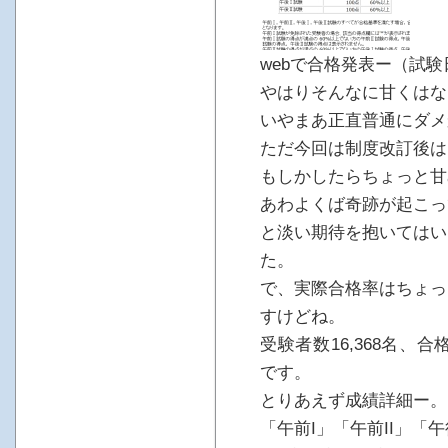
webで合格発表ー（試験
やはりそんなに甘くはな
いやまあ正直普通にダメ
ただ今回は制度改訂後は
もしかしたらちょっと甘
あわよくば奇跡が起こっ
と淡い期待を抱いてはい
た。
で、実際合格率はちょっ
すけどね。
受験者数16,368名、合
です。
とりあえず成績詳細ー。
「午前I」「午前II」「