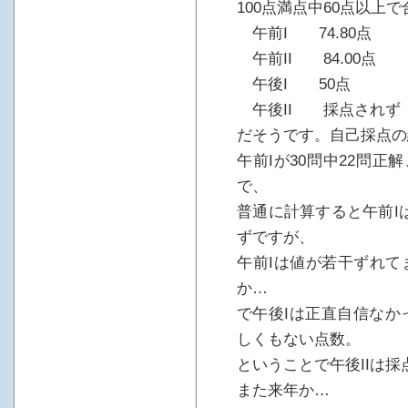
100点満点中60点以上
午前I 74.80点
午前II 84.00点
午後I 50点
午後II 採点されず
だそうです。自己採点の
午前Iが30問中22問正解
で、
普通に計算すると午前Iは7
ずですが、
午前Iは値が若干ずれて
か…
で午後Iは正直自信なか
しくもない点数。
ということで午後IIは
また来年か…