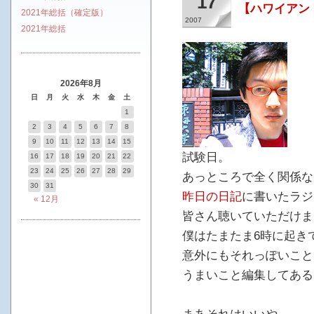
17
【ハワイアン
2021年総括（確定版）
2007
2021年総括
2026年8月
日
月
火
水
木
金
土
1
2
3
4
5
6
7
8
9
10
11
12
13
14
15
試験日。
16
17
18
19
20
21
22
23
24
25
26
27
28
29
あっところで全く関係な
30
31
昨日の日記
に書いたラジ
« 12月
皆さん聴いていただけま
僕はたまたま6時に起き
意外にもそれっぽいこと
うまいこと編集してある