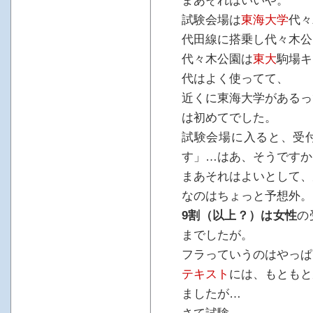
まあそれはいいや。
試験会場は
東海大学
代々
代田線に搭乗し代々木公
代々木公園は
東大
駒場キ
代はよく使ってて、
近くに東海大学があるっ
は初めてでした。
試験会場に入ると、受
す」…はあ、そうですか
まあそれはよいとして、
なのはちょっと予想外。
9割（以上？）は女性
の
までしたが。
フラっていうのはやっぱ
テキスト
には、もともと
ましたが…