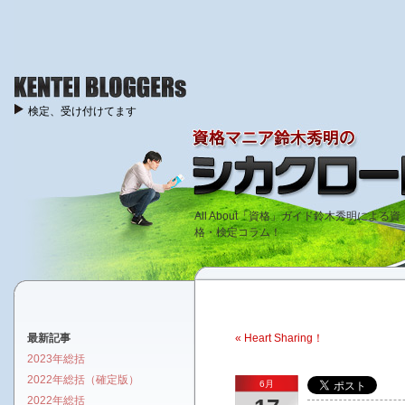
検定、受け付けてます
All About「資格」ガイド鈴木秀明による資
格・検定コラム！
最新記事
« Heart Sharing！
2023年総括
2022年総括（確定版）
6月
2022年総括