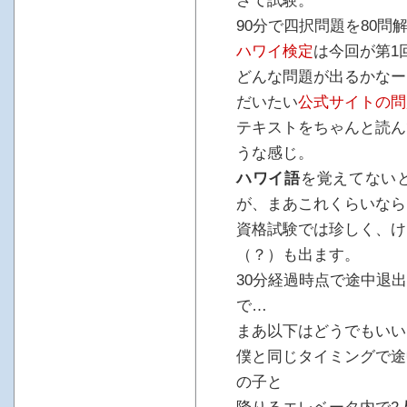
さて試験。
90分で四択問題を80問
ハワイ検定
は今回が第1
どんな問題が出るかなー
だいたい
公式サイトの問
テキストをちゃんと読ん
うな感じ。
ハワイ語
を覚えてない
が、まあこれくらいなら
資格試験では珍しく、け
（？）も出ます。
30分経過時点で途中退
で…
まあ以下はどうでもいい
僕と同じタイミングで途
の子と