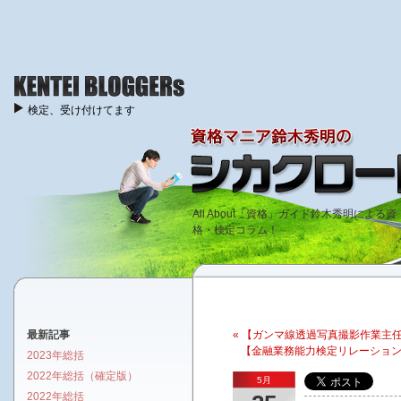
検定、受け付けてます
All About「資格」ガイド鈴木秀明による資
格・検定コラム！
最新記事
« 【ガンマ線透過写真撮影作業主
【金融業務能力検定リレーションシ
2023年総括
2022年総括（確定版）
5月
2022年総括