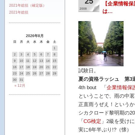
25
【企業情報保
2021年総括（確定版）
2008
は…
2021年総括
2026年8月
日
月
火
水
木
金
土
1
2
3
4
5
6
7
8
9
10
11
12
13
14
15
16
17
18
19
20
21
22
試験日。
23
24
25
26
27
28
29
夏の資格ラッシュ 第3
30
31
« 12月
4th bout 「
企業情報保
ということで、雨の中茗
正直雨うぜえ！というか
シカクロード黎明期の200
「
CG検定
」2級を受け
実に6年半ぶり!?（懐