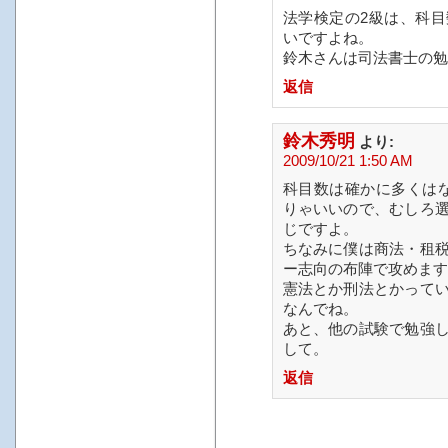
法学検定の2級は、科
いですよね。
鈴木さんは司法書士の勉
返信
鈴木秀明
より:
2009/10/21 1:50 AM
科目数は確かに多くは
りゃいいので、むしろ
じですよ。
ちなみに僕は商法・租
ー志向の布陣で攻めます
憲法とか刑法とかって
なんでね。
あと、他の試験で勉強
して。
返信