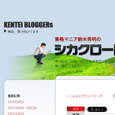
検定、受け付けてます
All About「資格」ガイド鈴木秀明による資
格・検定コラム！
最新記事
« こんなんでランクイン!?
【
2023年総括
2022年総括（確定版）
10月
2022年総括