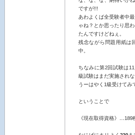
な、な、な、納得いかね
ですが!!!
あわよくば全受験者中最
ゃね？とか思ったり思わ
たんですけどねぇ。
残念ながら問題用紙は
中。
ちなみに第2回試験は1
級試験はまだ実施されな
うーはやく1級受けてみ
ということで
《現在取得資格》…189種