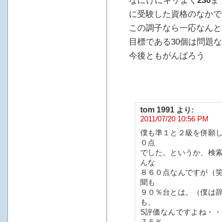
なにげにキリよく
230
ま
に受験した資格のなかで
この調子なら一応なんと
目標である30個は問題
今後ともがんばろう
tom 1991
より:
2011/07/20 10:56 PM
僕も準１と２級を併願
０点
でした。というか、検
んな
８６０点なんですが（
聞も
９０％台とは。（僕は
も、
S評価なんですよね・