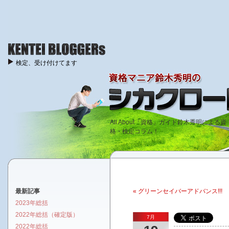
検定、受け付けてます
All About「資格」ガイド鈴木秀明による資
格・検定コラム！
最新記事
« グリーンセイバーアドバンス!!!
2023年総括
2022年総括（確定版）
7月
2022年総括