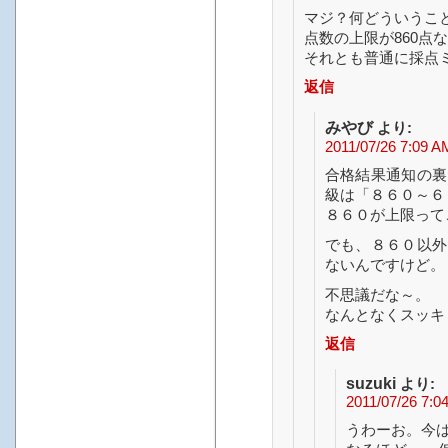
マジ？何どういうこ
点数の上限が860点
それとも普通に採点
返信
みやび
より:
2011/07/26 7:09 A
合格結果通知の裏
級は「８６０～６
８６０が上限って
でも、８６０以外
ないんですけど。
不思議だな～。
なんとなくスッキ
返信
suzuki
より:
2011/07/26 7:0
うわーお。今