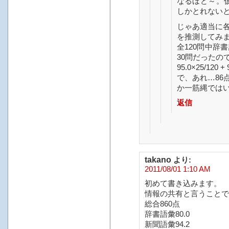
なるほど～。仮
しかとれない
じゃあ適当に
を推測してみ
全120問中辞
30問だったの
95.0×25/120 + 
で、あれ…86
か一筋縄では
返信
takano
より:
2011/08/01 1:10 AM
初めて書き込みます。
情報の共有と言うことで
総合860点
辞書語彙80.0
新聞語彙94.2