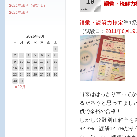
19
語彙・読解力
2021年総括（確定版）
2011
2021年総括
語彙・読解力検定
準1
（試験日：
2011年6月19
2026年8月
日
月
火
水
木
金
土
1
2
3
4
5
6
7
8
9
10
11
12
13
14
15
16
17
18
19
20
21
22
23
24
25
26
27
28
29
30
31
« 12月
出来ははっきり言ってか
るだろうと思ってました
点
で余裕の合格！
しかし分野別正解率をみ
92.3%、読解62.5%