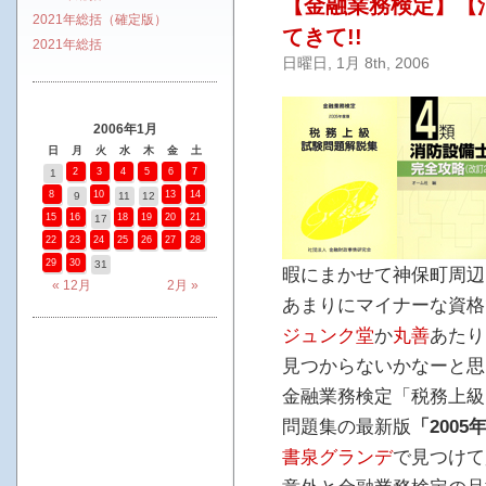
【金融業務検定】【
2021年総括（確定版）
てきて!!
2021年総括
日曜日, 1月 8th, 2006
2006年1月
日
月
火
水
木
金
土
2
3
4
5
6
7
1
8
10
13
14
9
11
12
15
16
18
19
20
21
17
22
23
24
25
26
27
28
29
30
31
暇にまかせて神保町周辺
« 12月
2月 »
あまりにマイナーな資格
ジュンク堂
か
丸善
あたり
見つからないかなーと思
金融業務検定「税務上級
問題集の最新版
「2005
書泉グランデ
で見つけて